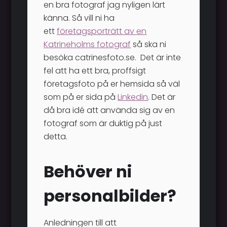
en bra fotograf jag nyligen lärt
känna. Så vill ni ha
ett
företagsporträtt av en
Katrineholms fotograf
så ska ni
besöka catrinesfoto.se. Det är inte
fel att ha ett bra, proffsigt
företagsfoto på er hemsida så väl
som på er sida på
Linkedin
. Det är
då bra idé att använda sig av en
fotograf som är duktig på just
detta.
Behöver ni
personalbilder?
Anledningen till att