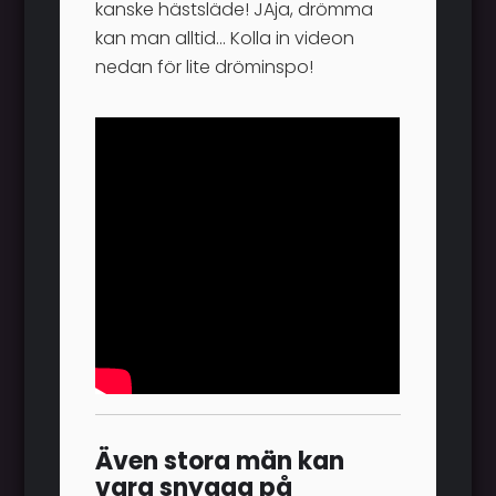
kanske hästsläde! JAja, drömma
kan man alltid... Kolla in videon
nedan för lite dröminspo!
Även stora män kan
vara snygga på