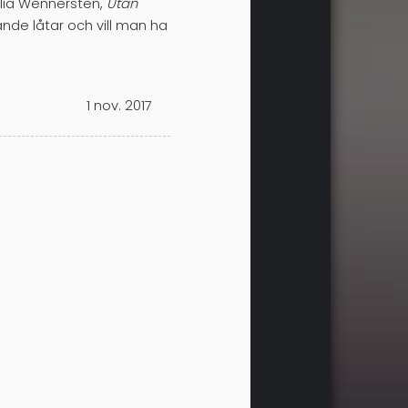
lia Wennersten,
Utan
ande låtar och vill man ha
1 nov. 2017