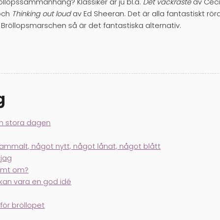
 bröllopssammanhang? Klassiker är ju bl.a.
Det vackraste
av Ceci
och
Thinking out loud
av Ed Sheeran. Det är alla fantastiskt rör
Bröllopsmarschen så är det fantastiska alternativ.
g
en stora dagen
gammalt, något nytt, något lånat, något blått
 jag
drömt om?
 kan vara en god idé
för bröllopet