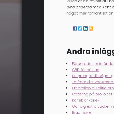
Vilken är din favoritlåt i
dina andetag
med Kent 
något mer romantiskt än 
Andra inläg
Förberedelser inför d
CBD för hälsan
Ursprunget till något 
Ta fram ditt vackraste
Ett bröllop du alltid 
Catering på bröllopet
Kärlek är kärlek
Gör dig extra vacker in
Brudfrisyrer