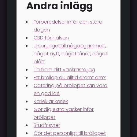
Andra inlägg
Förberedelser inför den stora
dagen
CBD för hälsan
Ursprunget till något gammalt,
något nytt, något lånat, något
blått
Ta fram ditt vackraste jag
Ett bröllop du alltid drömt om?
Catering på bröllopet kan vara
en god idé
Kärlek är kärlek
Gör dig extra vacker inför
bröllopet
Brudfrisyrer
Gör det personligt till bröllopet